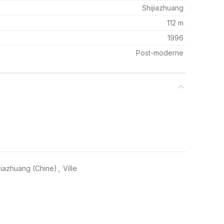
Shijiazhuang
112 m
1996
Post-moderne
ijiazhuang (Chine)
,
Ville