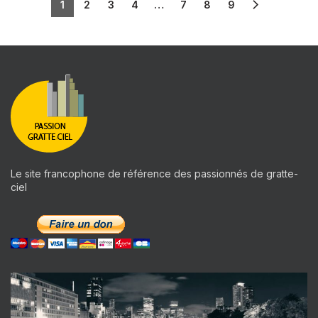
1
2
3
4
…
7
8
9
Le site francophone de référence des passionnés de gratte-
ciel