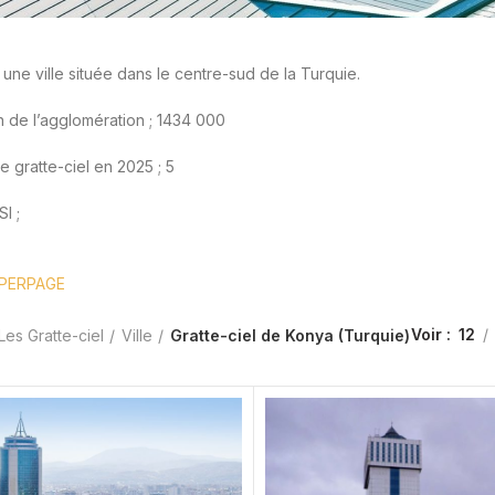
une ville située dans le centre-sud de la Turquie.
n de l’agglomération ; 1434 000
 gratte-ciel en 2025 ; 5
I ;
PERPAGE
Voir
12
Les Gratte-ciel
Ville
Gratte-ciel de Konya (Turquie)