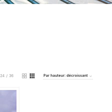
24
36