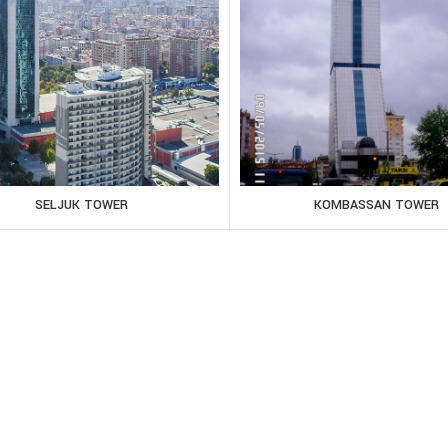
SELJUK TOWER
KOMBASSAN TOWER