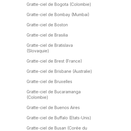
Gratte-ciel de Bogota (Colombie)
Gratte-ciel de Bombay (Mumbai)
Gratte-ciel de Boston
Gratte-ciel de Brasilia
Gratte-ciel de Bratislava
(Slovaquie)
Gratte-ciel de Brest (France)
Gratte-ciel de Brisbane (Australie)
Gratte-ciel de Bruxelles
Gratte-ciel de Bucaramanga
(Colombie)
Gratte-ciel de Buenos Aires
Gratte-ciel de Buffalo (Etats-Unis)
Gratte-ciel de Busan (Corée du