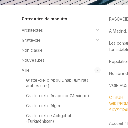
Catégories de produits
RASCACIE
Architectes
A Madrid,
Gratte-ciel
Les const
formidabl
Non classé
Nouveautés
Populatio
Ville
Nombre de
Gratte-ciel d'Abou Dhabi (Emirats
VOIR AUSS
arabes unis)
Gratte-ciel d'Acapulco (Mexique)
CTBUH
WIKIPEDI
Gratte-ciel d'Alger
SKYSCRA
Gratte-ciel de Achgabat
(Turkménistan)
Accueil