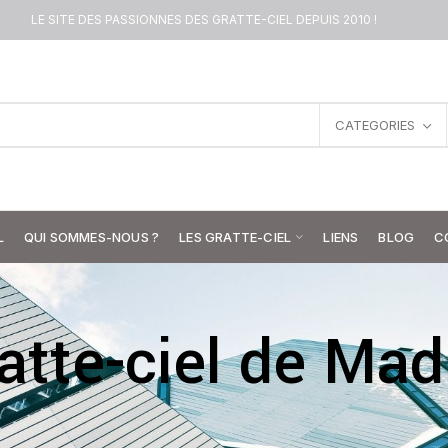
LE SITE DES PASSIONNES DES GRATTE-CIEL DEPUIS 2010 !
CATEGORIES
L
QUI SOMMES-NOUS ?
LES GRATTE-CIEL
LIENS
BLOG
C
atte-ciel de Mad