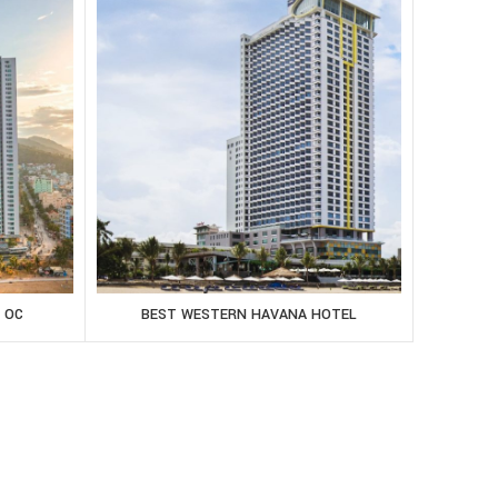
 OC
BEST WESTERN HAVANA HOTEL