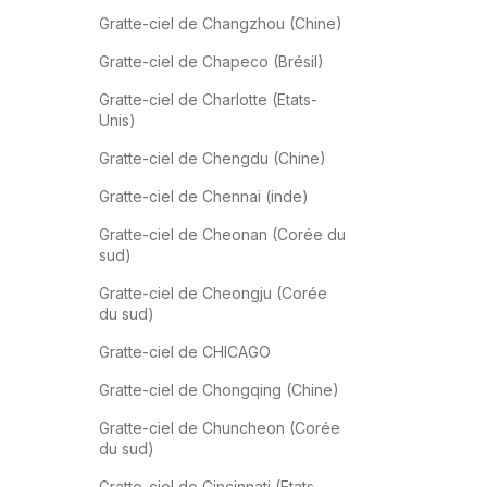
Gratte-ciel de Changzhou (Chine)
Gratte-ciel de Chapeco (Brésil)
Gratte-ciel de Charlotte (Etats-
Unis)
Gratte-ciel de Chengdu (Chine)
Gratte-ciel de Chennai (inde)
Gratte-ciel de Cheonan (Corée du
sud)
Gratte-ciel de Cheongju (Corée
du sud)
Gratte-ciel de CHICAGO
Gratte-ciel de Chongqing (Chine)
Gratte-ciel de Chuncheon (Corée
du sud)
Gratte-ciel de Cincinnati (Etats-