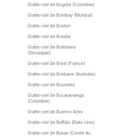
Gratte-ciel de Bogota (Colombie)
Gratte-ciel de Bombay (Mumbai)
Gratte-ciel de Boston
Gratte-ciel de Brasilia
Gratte-ciel de Bratislava
(Slovaquie)
Gratte-ciel de Brest (France)
Gratte-ciel de Brisbane (Australie)
Gratte-ciel de Bruxelles
Gratte-ciel de Bucaramanga
(Colombie)
Gratte-ciel de Buenos Aires
Gratte-ciel de Buffalo (Etats-Unis)
Gratte-ciel de Busan (Corée du