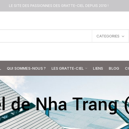
LE SITE DES PASSIONNES DES GRATTE-CIEL DEPUIS 2010 !
CATEGORIES
L
QUI SOMMES-NOUS ?
LES GRATTE-CIEL
LIENS
BLOG
C
el de Nha Trang