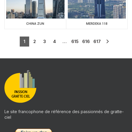
CHINA ZUN
MERDEKA 118
1
2
3
4
…
615
616
617
Le site francophone de référence des passionnés de gratte-
ciel