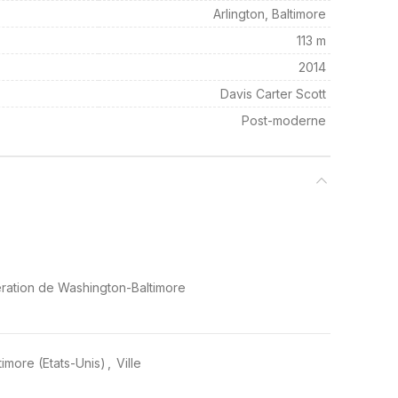
Arlington, Baltimore
113 m
2014
Davis Carter Scott
Post-moderne
ération de Washington-Baltimore
timore (Etats-Unis)
,
Ville