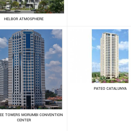
HELBOR ATMOSPHERE
PATEO CATALUNYA
REE TOWERS MORUMBI CONVENTION
CENTER