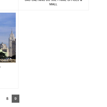
SAO CAETANO DO SUL PRIME OFFICES &
MALL
O
7
8
9