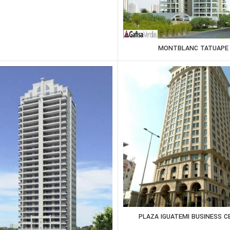
MONTBLANC TATUAPE
PLAZA IGUATEMI BUSINESS 