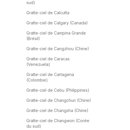
sud)
Gratte-ciel de Calcutta
Gratte-ciel de Calgary (Canada)
Gratte-ciel de Campina Grande
(Brésil)
Gratte-ciel de Cangzhou (Chine)
Gratte-ciel de Caracas
(Venezuela)
Gratte-ciel de Cartagena
(Colombie)
Gratte-ciel de Cebu (Philippines)
Gratte-ciel de Changchun (Chine)
Gratte-ciel de Changsha (Chine)
Gratte-ciel de Changwon (Corée
du sud)