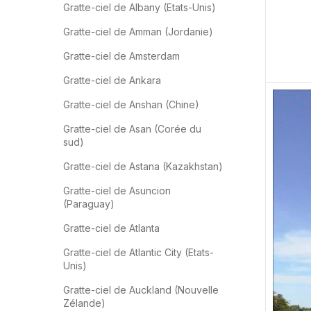
Gratte-ciel de Albany (Etats-Unis)
Gratte-ciel de Amman (Jordanie)
Gratte-ciel de Amsterdam
Gratte-ciel de Ankara
Gratte-ciel de Anshan (Chine)
Gratte-ciel de Asan (Corée du
sud)
Gratte-ciel de Astana (Kazakhstan)
Gratte-ciel de Asuncion
(Paraguay)
Gratte-ciel de Atlanta
Gratte-ciel de Atlantic City (Etats-
Unis)
Gratte-ciel de Auckland (Nouvelle
Zélande)