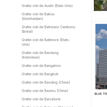
Gratte-ciel de Austin (Etats-Unis)
Gratte-ciel de Bakou
(Azerbaidjan)
Gratte-ciel de Balneario Camboriu
(Brésil)
Gratte-ciel de Baltimore (Etats-
Unis)
Gratte-ciel de Bandung
(Indonésie)
Gratte-ciel de Bangalore
Gratte-ciel de Bangkok
Gratte-ciel de Baoding (Chine)
Gratte-ciel de Baotou (Chine)
BLUE T
Gratte-ciel de Barcelone