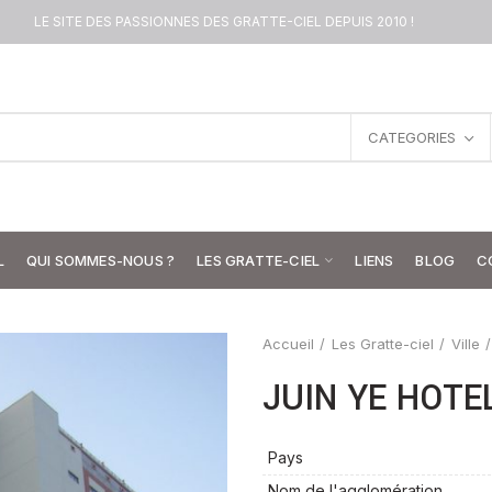
LE SITE DES PASSIONNES DES GRATTE-CIEL DEPUIS 2010 !
CATEGORIES
L
QUI SOMMES-NOUS ?
LES GRATTE-CIEL
LIENS
BLOG
C
Accueil
Les Gratte-ciel
Ville
JUIN YE HOTE
Pays
Nom de l'agglomération