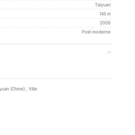
Taiyuan
145 m
2006
Post-moderne
iyuan (Chine)
,
Ville