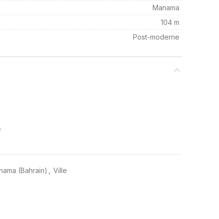
Manama
104 m
Post-moderne
e
anama (Bahrain)
,
Ville