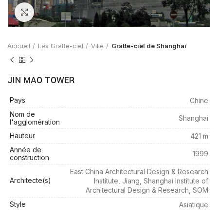
Zoom
Accueil
Les Gratte-ciel
Ville
Gratte-ciel de Shanghai
JIN MAO TOWER
Pays
Chine
Nom de
Shanghai
l'agglomération
Hauteur
421 m
Année de
1999
construction
East China Architectural Design & Research
Architecte(s)
Institute, Jiang, Shanghai Institute of
Architectural Design & Research, SOM
Style
Asiatique