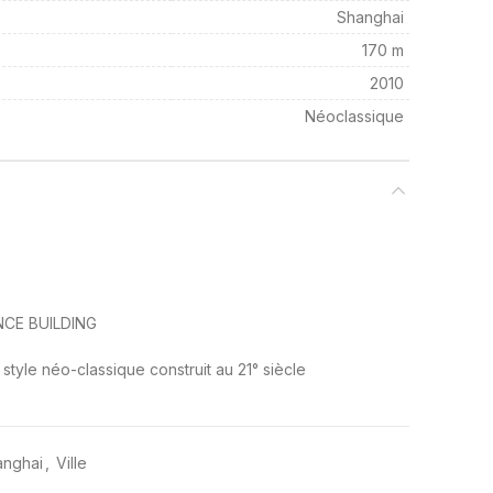
Shanghai
170 m
2010
Néoclassique
NCE BUILDING
 style néo-classique construit au 21° siècle
anghai
,
Ville