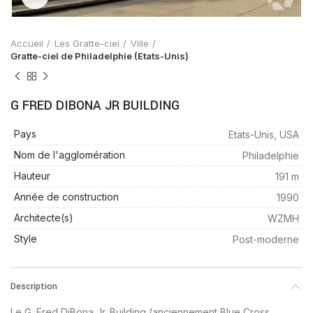
Accueil
Les Gratte-ciel
Ville
Gratte-ciel de Philadelphie (Etats-Unis)
G FRED DIBONA JR BUILDING
Pays
Etats-Unis, USA
Nom de l'agglomération
Philadelphie
Hauteur
191 m
Année de construction
1990
Architecte(s)
WZMH
Style
Post-moderne
Description
Le G. Fred DiBona Jr. Building (anciennement
Blue Cross