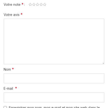
*
Votre note
*
Votre avis
*
Nom
*
E-mail
Enregistrer mon nom, mon e-mail et mon site web dans le