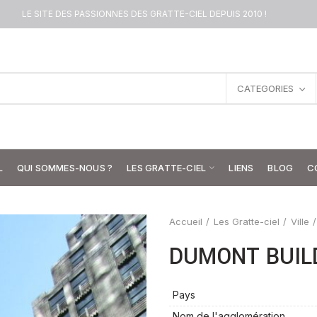
LE SITE DES PASSIONNES DES GRATTE-CIEL DEPUIS 2010 !
CATEGORIES
L
QUI SOMMES-NOUS ?
LES GRATTE-CIEL
LIENS
BLOG
C
Accueil
Les Gratte-ciel
Ville
DUMONT BUIL
Pays
Nom de l'agglomération