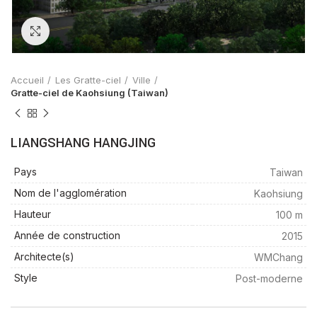
Zoom
Accueil
Les Gratte-ciel
Ville
Gratte-ciel de Kaohsiung (Taiwan)
LIANGSHANG HANGJING
Pays
Taiwan
Nom de l'agglomération
Kaohsiung
Hauteur
100 m
Année de construction
2015
Architecte(s)
WMChang
Style
Post-moderne