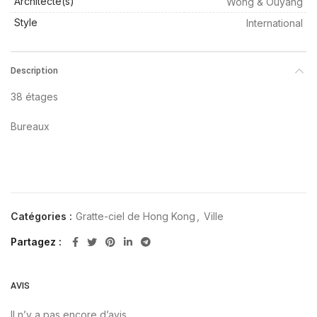
Architecte(s)
Wong & Ouyang
Style
International
Description
38 étages
Bureaux
Catégories :
Gratte-ciel de Hong Kong
,
Ville
Partagez
AVIS
Il n’y a pas encore d’avis.