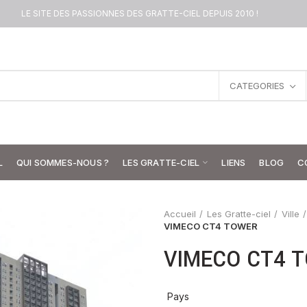
LE SITE DES PASSIONNES DES GRATTE-CIEL DEPUIS 2010 !
CATEGORIES
L
QUI SOMMES-NOUS ?
LES GRATTE-CIEL
LIENS
BLOG
C
Accueil
Les Gratte-ciel
Ville
VIMECO CT4 TOWER
VIMECO CT4 
Pays