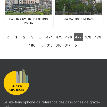
HAINAN XINYUAN HOT SPRING
JW MARRIOTT MEDAN
HOTEL
1
2
3
…
474
475
476
477
478
479
480
…
615
616
617
Le site francophone de référence des passionnés de gratte-
ciel