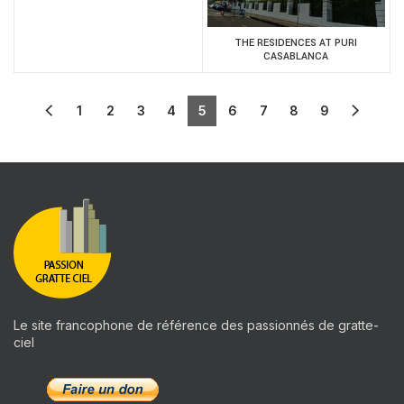
THE RESIDENCES AT PURI
CASABLANCA
1
2
3
4
5
6
7
8
9
Le site francophone de référence des passionnés de gratte-
ciel