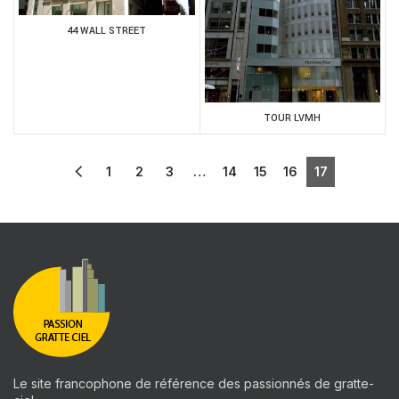
44 WALL STREET
TOUR LVMH
1
2
3
…
14
15
16
17
Le site francophone de référence des passionnés de gratte-