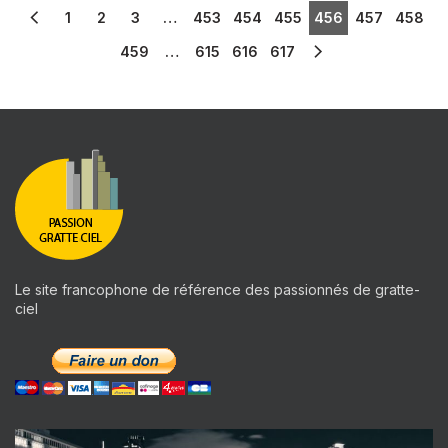
1
2
3
…
453
454
455
456
457
458
459
…
615
616
617
Le site francophone de référence des passionnés de gratte-
ciel